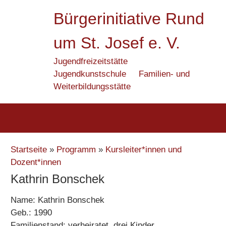
Zum
Bürgerinitiative Rund
Inhalt
springen
um St. Josef e. V.
Jugendfreizeitstätte
Jugendkunstschule
Familien- und
Weiterbildungsstätte
Startseite
»
Programm
»
Kursleiter*innen und
Dozent*innen
Kathrin Bonschek
Name: Kathrin Bonschek
Geb.: 1990
Familienstand: verheiratet, drei Kinder