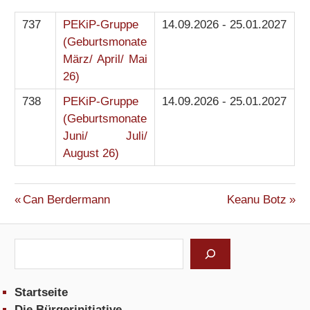
737
PEKiP-Gruppe
14.09.2026 - 25.01.2027
(Geburtsmonate
März/ April/ Mai
26)
738
PEKiP-Gruppe
14.09.2026 - 25.01.2027
(Geburtsmonate
Juni/ Juli/
August 26)
Vorheriger
Nächster
Beitrags-
Can Berdermann
Keanu Botz
Dozent:
Dozent:
Navigation
Suchen
Startseite
Die Bürgerinitiative