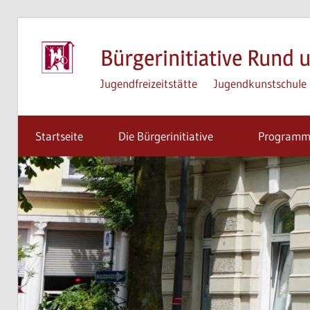
Zum
Inhalt
Bürgerinitiative Rund u
springen
Jugendfreizeitstätte
Jugendkunstschule
Startseite
Die Bürgerinitiative
Program