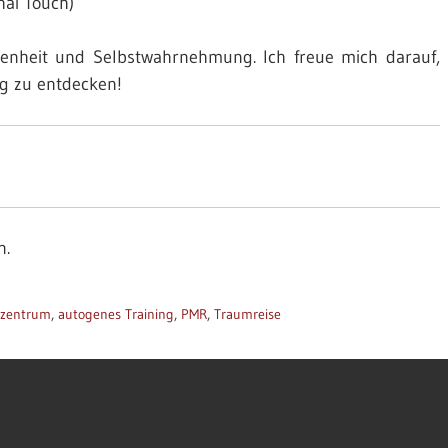
hai Touch)
senheit und Selbstwahrnehmung. Ich freue mich darauf,
g zu entdecken!
n.
nzentrum
,
autogenes Training
,
PMR
,
Traumreise