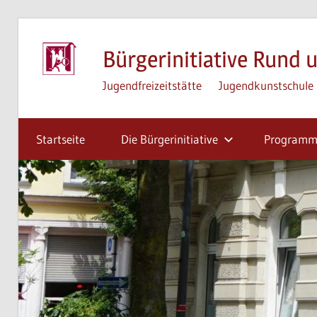
Zum
Inhalt
Bürgerinitiative Rund u
springen
Jugendfreizeitstätte
Jugendkunstschule
Startseite
Die Bürgerinitiative
Program