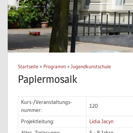
Startseite
»
Programm
»
Jugendkunstschule
Papiermosaik
Kurs-/­Veran­staltungs­
120
nummer:
Projektleitung:
Lidia Jacyn
Alter, Zielgruppe:
5 - 8 Jahre