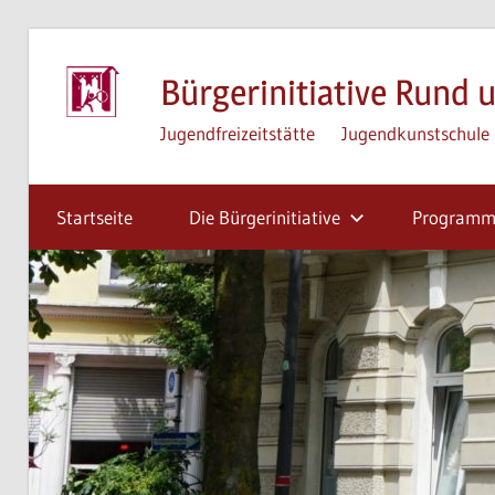
Zum
Inhalt
Bürgerinitiative Rund u
springen
Jugendfreizeitstätte
Jugendkunstschule
Startseite
Die Bürgerinitiative
Program