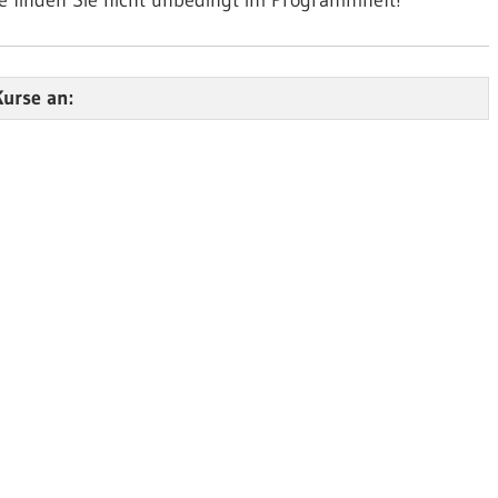
 finden Sie nicht unbedingt im Programmheft!
Kurse an: