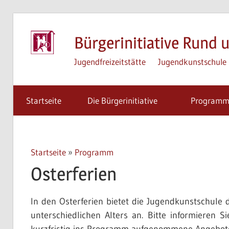
Zum
Inhalt
Bürgerinitiative Rund u
springen
Jugendfreizeitstätte
Jugendkunstschule
Startseite
Die Bürgerinitiative
Program
Startseite
»
Programm
Osterferien
In den Osterferien bietet die Jugendkunstschule 
unterschiedlichen Alters an. Bitte informieren S