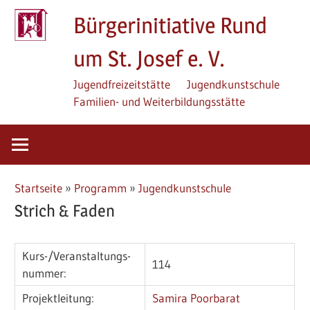
Zum
Bürgerinitiative Rund
Inhalt
springen
um St. Josef e. V.
Jugendfreizeitstätte
Jugendkunstschule
Familien- und Weiterbildungsstätte
Startseite
»
Programm
»
Jugendkunstschule
Strich & Faden
Kurs-/­Veran­staltungs­
114
nummer:
Projektleitung:
Samira Poorbarat