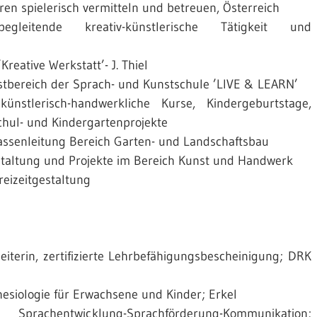
en spielerisch vermitteln und betreuen, Österreich
gleitende kreativ-künstlerische Tätigkeit und
eative Werkstatt’- J. Thiel
stbereich der Sprach- und Kunstschule ’LIVE & LEARN’
stlerisch-handwerkliche Kurse, Kindergeburtstage,
chul- und Kindergartenprojekte
ssenleitung Bereich Garten- und Landschaftsbau
estaltung und Projekte im Bereich Kunst und Handwerk
reizeitgestaltung
iterin, zertifizierte Lehrbefähigungsbescheinigung; DRK
nesiologie für Erwachsene und Kinder; Erkel
achentwicklung-Sprachförderung-Kommunikation;