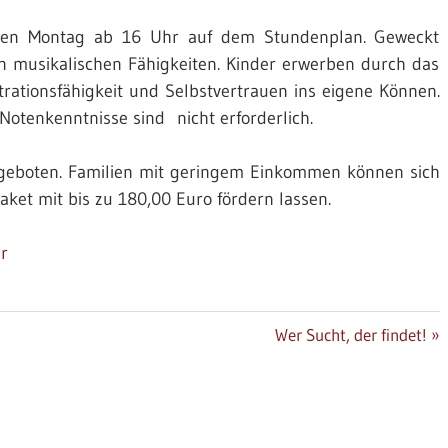
den Montag ab 16 Uhr auf dem Stundenplan. Geweckt
n musikalischen Fähigkeiten. Kinder erwerben durch das
­tions­­fähigkeit und Selbstvertrauen ins eigene Können.
oten­kennt­nisse sind nicht erforderlich.
angeboten. Familien mit geringem Einkommen können sich
ket mit bis zu 180,00 Euro fördern lassen.
r
Nächster
Wer Sucht, der findet!
Beitrag: