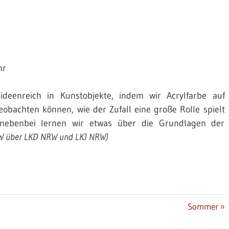
hr
eenreich in Kunstobjekte, indem wir Acrylfarbe auf
obachten können, wie der Zufall eine große Rolle spielt
nebenbei lernen wir etwas über die Grundlagen der
RW über LKD NRW und LKJ NRW)
Nächster
Sommer
Beitrag: