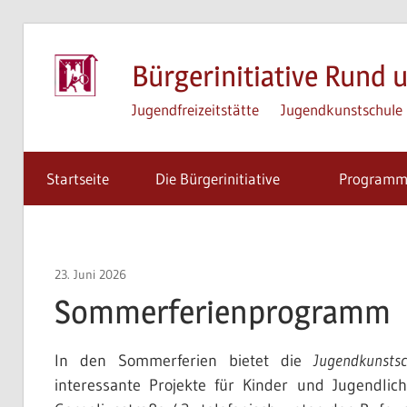
Zum
Inhalt
Bürgerinitiative Rund u
springen
Jugendfreizeitstätte
Jugendkunstschule
Startseite
Die Bürgerinitiative
Program
23. Juni 2026
Gudrun Tiefers
Sommerferienprogramm
In den Sommerferien bietet die
Jugendkunstsc
interessante Projekte für Kinder und Jugendl