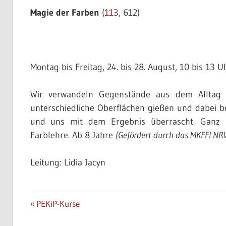
Magie der Farben
(
113
, 612)
Montag bis Freitag, 24. bis 28. August, 10 bis 13 U
Wir verwandeln Gegenstände aus dem Alltag id
unterschiedliche Oberflächen gießen und dabei be
und uns mit dem Ergebnis überrascht. Ganz 
Farblehre. Ab 8 Jahre
(Gefördert durch das MKFFI N
Leitung: Lidia Jacyn
AKTUELL
Beitragsnavigation
Vorheriger
PEKiP-Kurse
Beitrag: