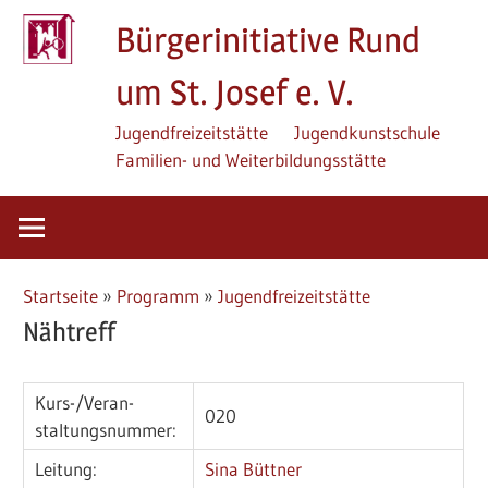
Zum
Bürgerinitiative Rund
Inhalt
springen
um St. Josef e. V.
Jugendfreizeitstätte
Jugendkunstschule
Familien- und Weiterbildungsstätte
Startseite
»
Programm
»
Jugendfreizeitstätte
Nähtreff
Kurs-/­Veran­
020
staltungs­nummer:
Leitung:
Sina Büttner