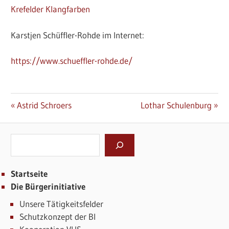
Krefelder Klangfarben
Karstjen Schüffler-Rohde im Internet:
https://www.schueffler-rohde.de/
Beitrags-
Vorheriger
Nächster
Astrid Schroers
Lothar Schulenburg
Dozent:
Dozent:
Navigation
Suchen
Startseite
Die Bürgerinitiative
Unsere Tätigkeitsfelder
Schutzkonzept der BI